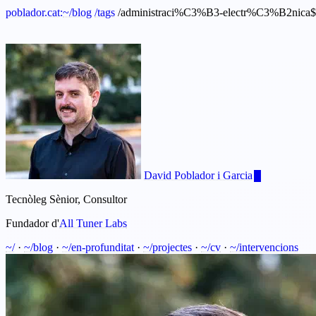
poblador.cat:
~
/blog
/tags
/administraci%C3%B3-electr%C3%B2nica
$
David Poblador i Garcia
Tecnòleg Sènior, Consultor
Fundador d'
All Tuner Labs
~/
·
~/blog
·
~/en-profunditat
·
~/projectes
·
~/cv
·
~/intervencions