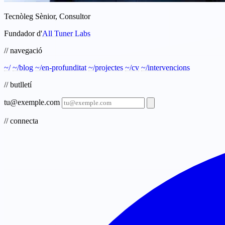
Tecnòleg Sènior, Consultor
Fundador d'
All Tuner Labs
// navegació
~/
~/blog
~/en-profunditat
~/projectes
~/cv
~/intervencions
// butlletí
tu@exemple.com
// connecta