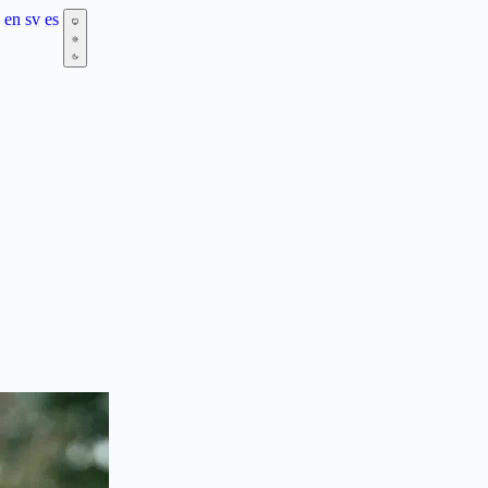
en
sv
es