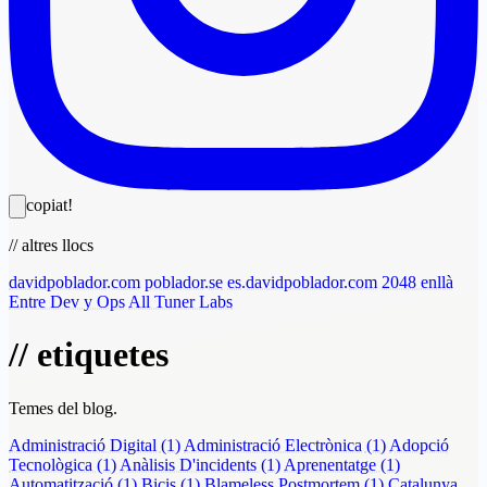
copiat!
// altres llocs
davidpoblador.com
poblador.se
es.davidpoblador.com
2048 enllà
Entre Dev y Ops
All Tuner Labs
// etiquetes
Temes del blog.
Administració Digital
(1)
Administració Electrònica
(1)
Adopció
Tecnològica
(1)
Anàlisis D'incidents
(1)
Aprenentatge
(1)
Automatització
(1)
Bicis
(1)
Blameless Postmortem
(1)
Catalunya