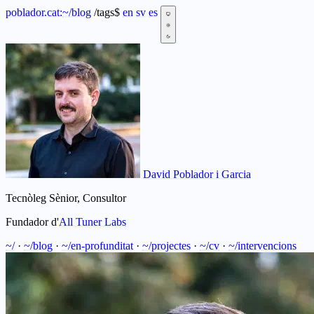
poblador.cat:
~
/blog
/tags
$
en
sv
es
David Poblador i Garcia
Tecnòleg Sènior, Consultor
Fundador d'
All Tuner Labs
~/
·
~/blog
·
~/en-profunditat
·
~/projectes
·
~/cv
·
~/intervencions