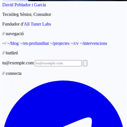
David Poblador i Garcia
Tecnòleg Sènior, Consultor
Fundador d'
All Tuner Labs
// navegació
~/
~/blog
~/en-profunditat
~/projectes
~/cv
~/intervencions
// butlletí
tu@exemple.com
// connecta