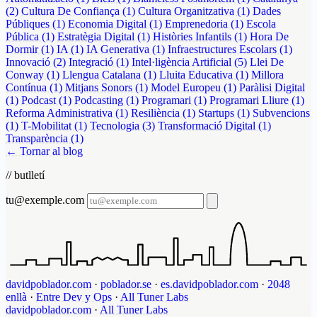
(2)
Cultura De Confiança
(1)
Cultura Organitzativa
(1)
Dades
Públiques
(1)
Economia Digital
(1)
Emprenedoria
(1)
Escola
Pública
(1)
Estratègia Digital
(1)
Històries Infantils
(1)
Hora De
Dormir
(1)
IA
(1)
IA Generativa
(1)
Infraestructures Escolars
(1)
Innovació
(2)
Integració
(1)
Intel·ligència Artificial
(5)
Llei De
Conway
(1)
Llengua Catalana
(1)
Lluita Educativa
(1)
Millora
Contínua
(1)
Mitjans Sonors
(1)
Model Europeu
(1)
Paràlisi Digital
(1)
Podcast
(1)
Podcasting
(1)
Programari
(1)
Programari Lliure
(1)
Reforma Administrativa
(1)
Resiliència
(1)
Startups
(1)
Subvencions
(1)
T-Mobilitat
(1)
Tecnologia
(3)
Transformació Digital
(1)
Transparència
(1)
← Tornar al blog
// butlletí
tu@exemple.com
davidpoblador.com
·
poblador.se
·
es.davidpoblador.com
·
2048
enllà
·
Entre Dev y Ops
·
All Tuner Labs
davidpoblador.com
·
All Tuner Labs