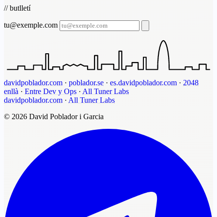
// butlletí
tu@exemple.com
davidpoblador.com
·
poblador.se
·
es.davidpoblador.com
·
2048
enllà
·
Entre Dev y Ops
·
All Tuner Labs
davidpoblador.com
·
All Tuner Labs
© 2026 David Poblador i Garcia