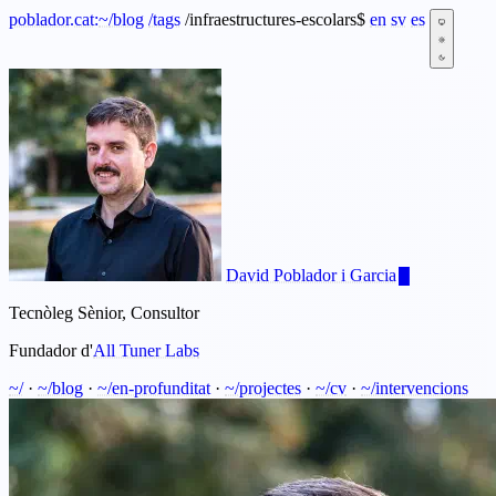
poblador.cat:
~
/blog
/tags
/infraestructures-escolars
$
en
sv
es
David Poblador i Garcia
Tecnòleg Sènior, Consultor
Fundador d'
All Tuner Labs
~/
·
~/blog
·
~/en-profunditat
·
~/projectes
·
~/cv
·
~/intervencions