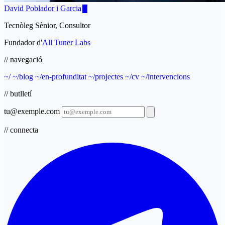
David Poblador i Garcia
Tecnòleg Sènior, Consultor
Fundador d'
All Tuner Labs
// navegació
~/
~/blog
~/en-profunditat
~/projectes
~/cv
~/intervencions
// butlletí
tu@exemple.com
// connecta