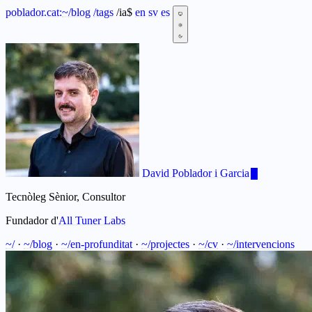
poblador.cat:
~
/blog
/tags
/ia
$
en
sv
es
David Poblador i Garcia
Tecnòleg Sènior, Consultor
Fundador d'
All Tuner Labs
~/
·
~/blog
·
~/en-profunditat
·
~/projectes
·
~/cv
·
~/intervencions