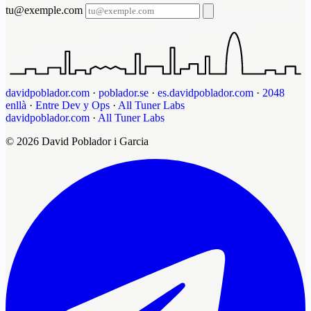
tu@exemple.com
davidpoblador.com
·
poblador.se
·
es.davidpoblador.com
·
2048
enllà
·
Entre Dev y Ops
·
All Tuner Labs
davidpoblador.com
·
All Tuner Labs
© 2026 David Poblador i Garcia