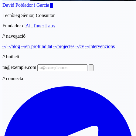
David Poblador i Garcia
Tecnòleg Sènior, Consultor
Fundador d'
All Tuner Labs
// navegació
~/
~/blog
~/en-profunditat
~/projectes
~/cv
~/intervencions
// butlletí
tu@exemple.com
// connecta