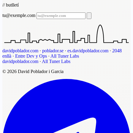
// butlletí
tu@exemple.com
davidpoblador.com
·
poblador.se
·
es.davidpoblador.com
·
2048
enllà
·
Entre Dev y Ops
·
All Tuner Labs
davidpoblador.com
·
All Tuner Labs
© 2026 David Poblador i Garcia