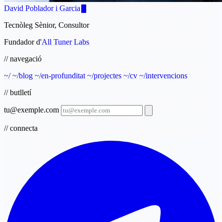
David Poblador i Garcia
Tecnòleg Sènior, Consultor
Fundador d'
All Tuner Labs
// navegació
~/
~/blog
~/en-profunditat
~/projectes
~/cv
~/intervencions
// butlletí
tu@exemple.com
// connecta