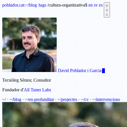
poblador.cat:
~
/blog
/tags
/cultura-organitzativa
$
en
sv
es
David Poblador i Garcia
Tecnòleg Sènior, Consultor
Fundador d'
All Tuner Labs
~/
·
~/blog
·
~/en-profunditat
·
~/projectes
·
~/cv
·
~/intervencions