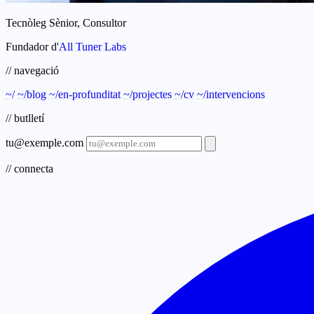
Tecnòleg Sènior, Consultor
Fundador d'
All Tuner Labs
// navegació
~/
~/blog
~/en-profunditat
~/projectes
~/cv
~/intervencions
// butlletí
tu@exemple.com
// connecta