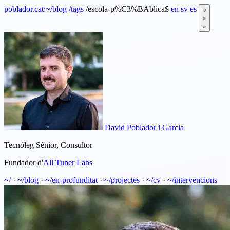
poblador.cat:
~
/blog
/tags
/escola-p%C3%BAblica
$
en
sv
es
David Poblador i Garcia
Tecnòleg Sènior, Consultor
Fundador d'
All Tuner Labs
~/
·
~/blog
·
~/en-profunditat
·
~/projectes
·
~/cv
·
~/intervencions