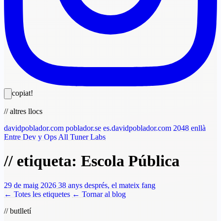
copiat!
// altres llocs
davidpoblador.com
poblador.se
es.davidpoblador.com
2048 enllà
Entre Dev y Ops
All Tuner Labs
// etiqueta: Escola Pública
29 de maig 2026
38 anys després, el mateix fang
← Totes les etiquetes
← Tornar al blog
// butlletí