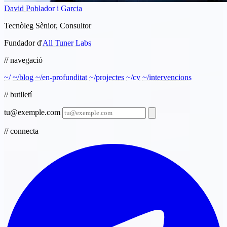
David Poblador i Garcia
Tecnòleg Sènior, Consultor
Fundador d'
All Tuner Labs
// navegació
~/
~/blog
~/en-profunditat
~/projectes
~/cv
~/intervencions
// butlletí
tu@exemple.com
// connecta