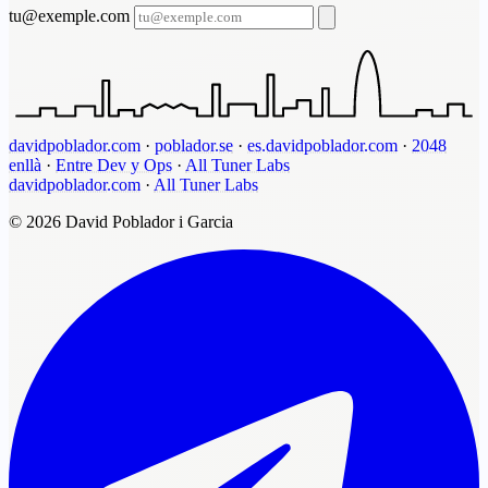
tu@exemple.com
davidpoblador.com
·
poblador.se
·
es.davidpoblador.com
·
2048
enllà
·
Entre Dev y Ops
·
All Tuner Labs
davidpoblador.com
·
All Tuner Labs
© 2026 David Poblador i Garcia