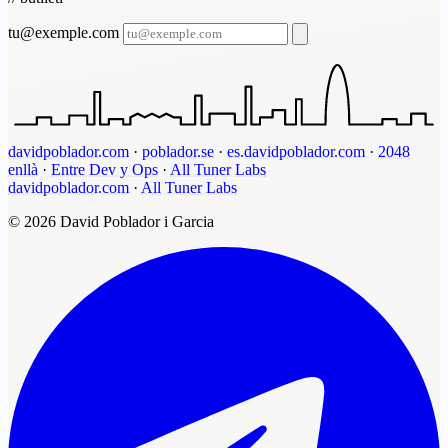
tu@exemple.com
davidpoblador.com
·
poblador.se
·
es.davidpoblador.com
·
2048
enllà
·
Entre Dev y Ops
·
All Tuner Labs
davidpoblador.com
·
All Tuner Labs
© 2026 David Poblador i Garcia