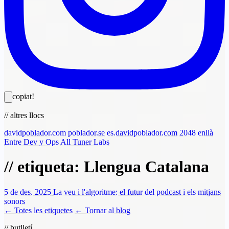
copiat!
// altres llocs
davidpoblador.com
poblador.se
es.davidpoblador.com
2048 enllà
Entre Dev y Ops
All Tuner Labs
// etiqueta: Llengua Catalana
5 de des. 2025
La veu i l'algoritme: el futur del podcast i els mitjans
sonors
← Totes les etiquetes
← Tornar al blog
// butlletí