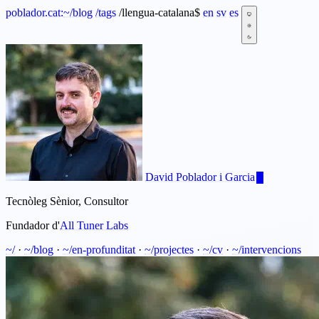
poblador.cat:
~
/blog
/tags
/llengua-catalana
$
en
sv
es
David Poblador i Garcia
Tecnòleg Sènior, Consultor
Fundador d'
All Tuner Labs
~/
·
~/blog
·
~/en-profunditat
·
~/projectes
·
~/cv
·
~/intervencions