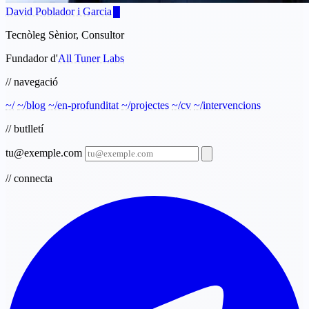
David Poblador i Garcia
Tecnòleg Sènior, Consultor
Fundador d'
All Tuner Labs
// navegació
~/
~/blog
~/en-profunditat
~/projectes
~/cv
~/intervencions
// butlletí
tu@exemple.com
// connecta